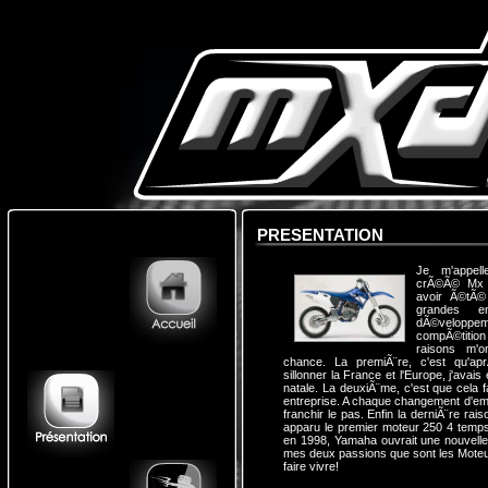
PRESENTATION
Je m'appell
crÃ©Ã© Mx D
avoir Ã©tÃ©
grandes en
dÃ©velop
compÃ©titio
raisons m'
chance. La premiÃ¨re, c'est qu'a
sillonner la France et l'Europe, j'ava
natale. La deuxiÃ¨me, c'est que cela
entreprise. A chaque changement d'emp
franchir le pas. Enfin la derniÃ¨re rais
apparu le premier moteur 250 4 temp
en 1998, Yamaha ouvrait une nouvelle
mes deux passions que sont les Moteur
faire vivre!