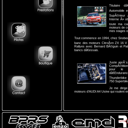
Titulaire d
Automobile e
SupÃ©rieur
Interne Â» ob
toute ma ca
moteurs de c
mes stages ob
Tout commence en 1994, chez Snobeck 
banc des moteurs CitroÃ«n ZX 16 V G
Rallyes avec Bernard BÃ©guin et Pat
bancs dâ€essais.
Juste aprÃ¨s
CompÃ©tition 
pour le 
dâ€Endura
Thunderbike
750 Superbik
Je me dirig
moteurs d'AUDI A4 Usine qui roulent 